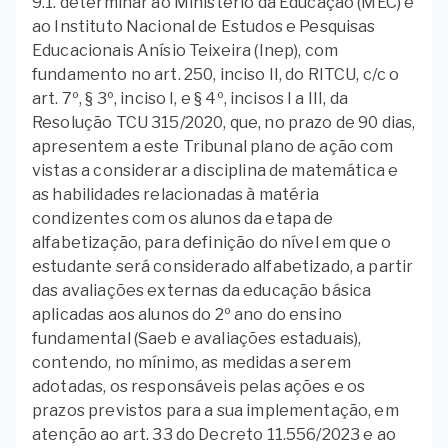
9.1. determinar ao Ministério da Educação (MEC) e
ao Instituto Nacional de Estudos e Pesquisas
Educacionais Anísio Teixeira (Inep), com
fundamento no art. 250, inciso II, do RITCU, c/c o
art. 7º, § 3º, inciso I, e § 4º, incisos I a III, da
Resolução TCU 315/2020, que, no prazo de 90 dias,
apresentem a este Tribunal plano de ação com
vistas a considerar a disciplina de matemática e
as habilidades relacionadas à matéria
condizentes com os alunos da etapa de
alfabetização, para definição do nível em que o
estudante será considerado alfabetizado, a partir
das avaliações externas da educação básica
aplicadas aos alunos do 2º ano do ensino
fundamental (Saeb e avaliações estaduais),
contendo, no mínimo, as medidas a serem
adotadas, os responsáveis pelas ações e os
prazos previstos para a sua implementação, em
atenção ao art. 33 do Decreto 11.556/2023 e ao