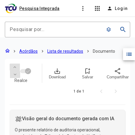
more_vert
apps
person
Pesquisa Integrada
Login
search
layers
Documento
home
chevron_right
Acórdãos
chevron_right
Lista de resultados
chevron_right
Documento
list
keyboard_arrow_up
save_alt
bookmark_add
share
keyboard_arrow_down
Download
Salvar
Compartilhar
Realce
1 de 1
Conteúdo do documento
Visão geral do documento gerada com IA
O presente relatório de auditoria operacional,