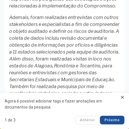
relacionadas à implementação do Compromisso.
Ademais, foram realizadas entrevistas com outros
stakeholders e especialistas a fim de compreender
o objeto auditado e definir os riscos de auditoria. A
coleta de dados incluiu revisão documental e
obtenção de informações por ofícios e diligências
a 11 estados selecionados pela equipe de auditoria.
Além disso, foram realizadas visitas in loco nos
estados de Alagoas, Rondônia e Tocantins, para
reuniões e entrevistas com gestores das
Secretarias Estaduais e Municipais de Educação.
Também foi realizada pesquisa por meio de
questionário eletrônico enviado a articuladores
close
municipais, integrantes da Rede Nacional de
Agora é possível adicionar tags e fazer anotações em
Articulação de Gestão, Formação e Mobilização
documentos da pesquisa.
TCU Mobile
(Renalfa).
clear
1 de 3
Anterior
Próximo
Baixar o aplicativo!
Os procedimentos descritos constam da matriz de