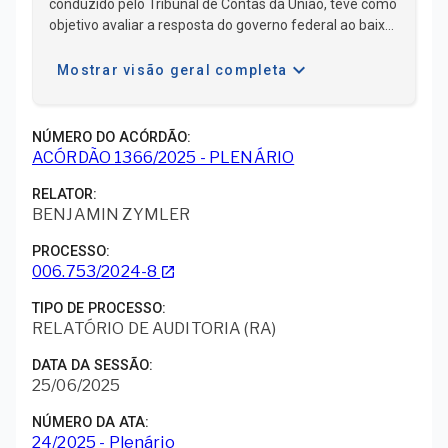
conduzido pelo Tribunal de Contas da União, teve como
objetivo avaliar a resposta do governo federal ao baixo
desempenho na alfabetização de alunos da primeira
expand_more
etapa do ensino fundamental, com foco nas
Mostrar visão geral completa
estratégias e ações do Compromisso Nacional Criança
Alfabetizada (CNCA), instituído pelo Decreto
11.556/2023. A auditoria abrangeu os exercícios de
NÚMERO DO ACÓRDÃO
2023 e 2024, envolvendo o Ministério da Educação
ACÓRDÃO 1366/2025 - PLENÁRIO
(MEC), o Fundo Nacional de Dese ...
RELATOR
BENJAMIN ZYMLER
PROCESSO
006.753/2024-8
launch
TIPO DE PROCESSO
RELATÓRIO DE AUDITORIA (RA)
DATA DA SESSÃO
25/06/2025
NÚMERO DA ATA
24/2025 - Plenário