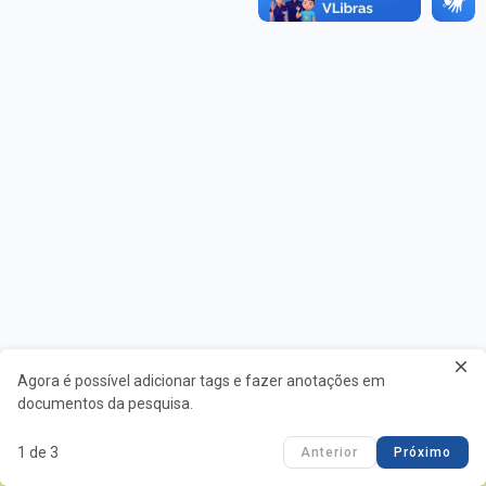
close
Agora é possível adicionar tags e fazer anotações em
documentos da pesquisa.
TCU Mobile
clear
1 de 3
Anterior
Próximo
Baixar o aplicativo!