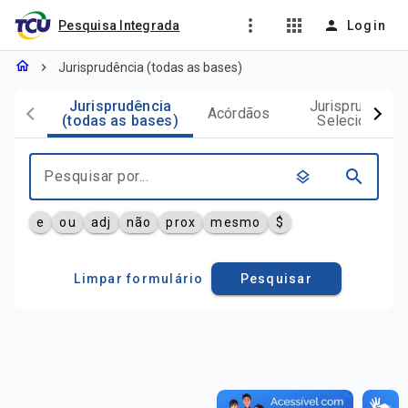
more_vert
apps
person
Pesquisa Integrada
Login
home
chevron_right
Jurisprudência (todas as bases)
Pesquisa de Jurisprudência
Jurisprudência
Jurisprudência
Acórdãos
(todas as bases)
Selecionada
search
layers
e
ou
adj
não
prox
mesmo
$
Limpar formulário
Pesquisar