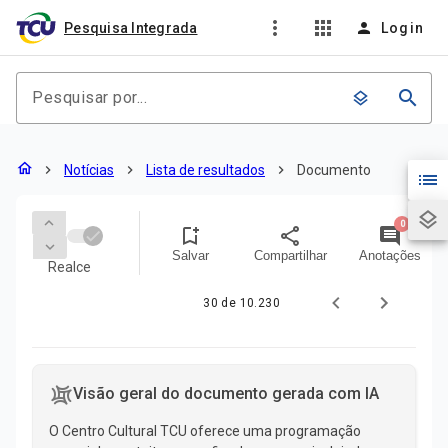
more_vert
apps
person
Pesquisa Integrada
Login
search
layers
Documento
home
chevron_right
Notícias
chevron_right
Lista de resultados
chevron_right
Documento
list
layers
keyboard_arrow_up
0
bookmark_add
share
comment
keyboard_arrow_down
Salvar
Compartilhar
Anotações
Realce
30 de 10.230
Conteúdo do documento
Visão geral do documento gerada com IA
O Centro Cultural TCU oferece uma programação