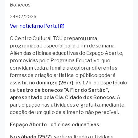
Bonecos
24/07/2026
Ver notícia no Portal
launch
O Centro Cultural TCU preparou uma
programação especial para o fim de semana.
Além das oficinas educativas do Espaço Aberto,
promovidas pelo Programa Educativo, que
convidam toda a família a explorar diferentes
formas de criação artística, o público poderá
assistir, no
domingo (26/7), às 17h
, ao espetáculo
de
teatro de bonecos "A Flor do Sertão",
apresentado pela Cia. Cidade dos Bonecos
. A
participação nas atividades é gratuita, mediante
doação de um quilo de alimento não perecível.
Espaço Aberto - oficinas educativas
No
sábado (25/7)
, será realizada a atividade