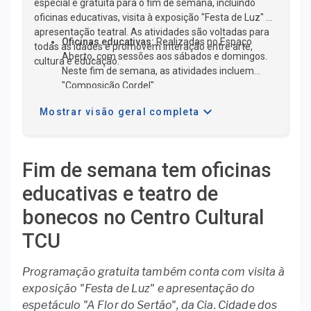
especial e gratuita para o fim de semana, incluindo
oficinas educativas, visita à exposição "Festa de Luz" e
apresentação teatral. As atividades são voltadas para
Oficinas educativas:
Realizadas no Espaço
todas as idades e promovem interação entre arte,
Aberto, com sessões aos sábados e domingos.
cultura e educação.
Neste fim de semana, as atividades incluem
"Composição Cordel" ...
expand_more
Mostrar visão geral completa
Fim de semana tem oficinas
educativas e teatro de
bonecos no Centro Cultural
TCU
Programação gratuita também conta com visita à
exposição "Festa de Luz" e apresentação do
espetáculo "A Flor do Sertão", da Cia. Cidade dos