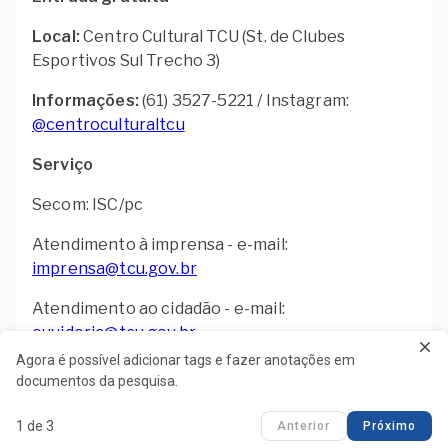
Local:
Centro Cultural TCU (St. de Clubes
Esportivos Sul Trecho 3)
Informações:
(61) 3527-5221 / Instagram:
@centroculturaltcu
Serviço
Secom: ISC/pc
Atendimento à imprensa - e-mail:
imprensa@tcu.gov.br
Atendimento ao cidadão - e-mail:
ouvidoria@tcu.gov.br
close
Agora é possível adicionar tags e fazer anotações em
documentos da pesquisa.
1 de 3
Anterior
Próximo