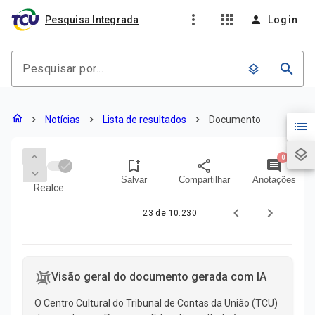
more_vert
apps
person
Pesquisa Integrada
Login
search
layers
Documento
home
chevron_right
Notícias
chevron_right
Lista de resultados
chevron_right
Documento
list
layers
keyboard_arrow_up
0
bookmark_add
share
comment
keyboard_arrow_down
Salvar
Compartilhar
Anotações
Realce
23 de 10.230
Conteúdo do documento
Visão geral do documento gerada com IA
O Centro Cultural do Tribunal de Contas da União (TCU)