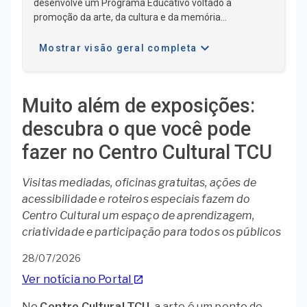
desenvolve um Programa Educativo voltado à
promoção da arte, da cultura e da memória
institucional. Por meio de ações gratuitas e inclusivas, o
expand_more
espaço fomenta a participação ativa do público,
Mostrar visão geral completa
oferecendo vivências que integram educação e
patrimônio. As atividades são conduzidas por equipe
multidisciplinar e contemplam diversas faixas etárias e
Muito além de exposições:
perfis, com foco na acessibilidade e na democratização
do acesso ao conheciment ...
descubra o que você pode
fazer no Centro Cultural TCU
Visitas mediadas, oficinas gratuitas, ações de
acessibilidade e roteiros especiais fazem do
Centro Cultural um espaço de aprendizagem,
criatividade e participação para todos os públicos
28/07/2026
Ver notícia no Portal
launch
No
Centro Cultural TCU
, a arte é um ponto de