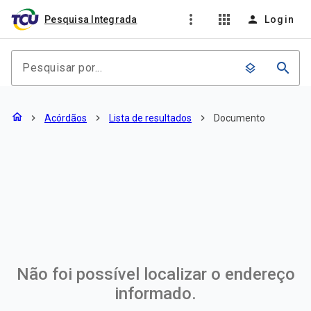
more_vert
apps
person
Pesquisa Integrada
Login
search
layers
Documento
home
chevron_right
Acórdãos
chevron_right
Lista de resultados
chevron_right
Documento
Não foi possível localizar o endereço
informado.