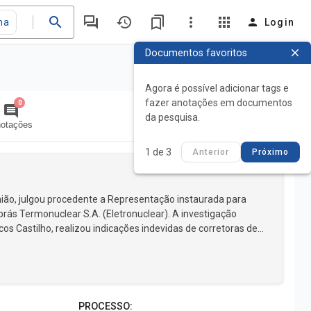
search
forum
history
bookmarks
more_vert
apps
person
ma
Login
close
Documentos favoritos
Agora é possível adicionar tags e
fazer anotações em documentos
0
comment
1 de 3
da pesquisa.
otações
1 de 3
Anterior
Próximo
nião, julgou procedente a Representação instaurada para
brás Termonuclear S.A. (Eletronuclear). A investigação
os Castilho, realizou indicações indevidas de corretoras de
ado ressegurador inter ...
PROCESSO