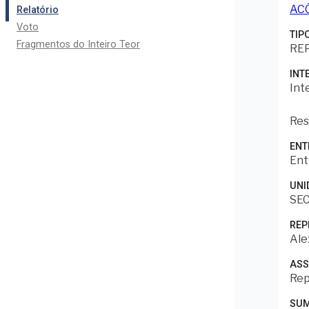
AC
Relatório
Voto
TIP
Fragmentos do Inteiro Teor
RE
INT
Int
Res
ENT
Ent
UNI
SEC
REP
Ale
AS
Rep
SUM