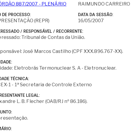
ÓRDÃO 887/2007 - PLENÁRIO
RAIMUNDO CARREIRO
O DE PROCESSO
DATA DA SESSÃO
PRESENTAÇÃO (REPR)
16/05/2007
ERESSADO / RESPONSÁVEL / RECORRENTE
eressado: Tribunal de Contas da União.
ponsável: José Marcos Castilho (CPF XXX.896.767-XX).
IDADE
idade: Eletrobrás Termonuclear S. A - Eletronuclear.
DADE TÉCNICA
EX-1 - 1ª Secretaria de Controle Externo
RESENTANTE LEGAL
xandre L. B. Flecher (OAB/RJ nº 86.186).
SUNTO
resentação.
ÁRIO