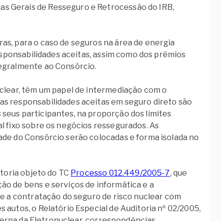
s Gerais de Resseguro e Retrocessão do IRB,
as, para o caso de seguros na área de energia
responsabilidades aceitas, assim como dos prêmios
tegralmente ao Consórcio.
uclear, têm um papel de intermediação com o
as responsabilidades aceitas em seguro direto são
seus participantes, na proporção dos limites
l fixo sobre os negócios ressegurados. As
ade do Consórcio serão colocadas e forma isolada no
itoria objeto do TC
Processo 012.449/2005-7
, que
ão de bens e serviços de informática e a
re a contratação do seguro de risco nuclear com
 autos, o Relatório Especial de Auditoria nº 02/2005,
Interna da Eletronuclear, correspondências