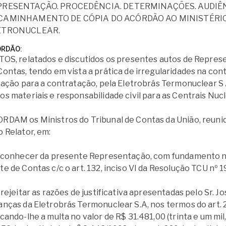
PRESENTAÇÃO. PROCEDÊNCIA. DETERMINAÇÕES. AUDIÊN
CAMINHAMENTO DE CÓPIA DO ACÓRDÃO AO MINISTÉRI
ETRONUCLEAR.
ÓRDÃO
TOS, relatados e discutidos os presentes autos de Repres
Contas, tendo em vista a prática de irregularidades na co
itação para a contratação, pela Eletrobrás Termonuclear S 
os materiais e responsabilidade civil para as Centrais Nucl
RDAM os Ministros do Tribunal de Contas da União, reunid
o Relator, em:
. conhecer da presente Representação, com fundamento no 
te de Contas c/c o art. 132, inciso VI da Resolução TCU nº
. rejeitar as razões de justificativa apresentadas pelo Sr. 
anças da Eletrobrás Termonuclear S.A, nos termos do art. 2
icando-lhe a multa no valor de R$ 31.481,00 (trinta e um mil