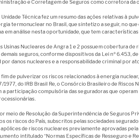
inistração e Corretagem de Seguros como corretora da 
A Unidade Técnica fez um resumo das ações relativas à pul
rgia termonuclear no Brasil, que sintetizo a seguir, no qu
a em análise nesta oportunidade, que tem características
As Usinas Nucleares de Angra 1 e 2 possuem cobertura de ri
 demais seguros, conforme dispositivos da Lei nº 6.453, de
il por danos nucleares e a responsabilidade criminal por a
A fim de pulverizar os riscos relacionados à energia nuclear
7/1977, do IRB Brasil Re, o Consórcio Brasileiro de Riscos 
 a participação compulsória das seguradoras que operam n
rocessionárias.
Por meio de Resolução da Superintendência de Seguros Pri
os os riscos do País, subscritos pelas sociedades segurado
 apólices de riscos nucleares previamente aprovadas pela
umento intitulado “Normas Específicas de Resseguro e R