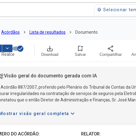
layers
Selecionar te
to
Acórdãos
chevron_right
Lista de resultados
chevron_right
Documento
save_alt
bookmark_add
share
keyboard_arrow_down
Realce
Download
Salvar
Compartilhar
An
 do documento
Visão geral do documento gerada com IA
 Acórdão 887/2007, proferido pelo Plenário do Tribunal de Contas da U
purar irregularidades na contratação de serviços de seguros pela Eletro
onstatou que o então Diretor de Administração e Finanças, Sr. José Marc
eguros e de intermediários (brokers) para a colocação de riscos no merc
expand_more
Mostrar visão geral completa
ERO DO ACÓRDÃO
RELATOR