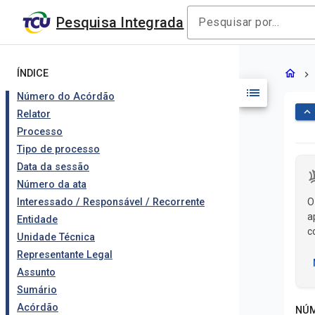
Pesquisa Integrada
Documen
home
ÍNDICE
chevron_right
list
Número do Acórdão
keyboard_arrow_up
Relator
Processo
Tipo de processo
Conteúdo
Data da sessão
Número da ata
Interessado / Responsável / Recorrente
O
a
Entidade
c
Unidade Técnica
s
Representante Legal
Assunto
Sumário
Acórdão
NÚM