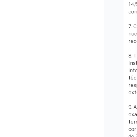
14/
con
7. 
nuc
rec
8. 
Ins
int
téc
res
ext
9. 
exa
ter
cor
de 