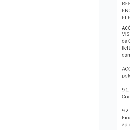
RE
EN
EL
AC
VIS
de 
lic
dan
ACO
pel
9.1
Cor
9.2
Fin
apl