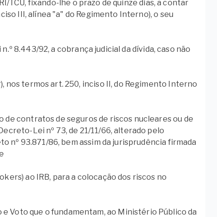
do RI/TCU, fixando-lhe o prazo de quinze dias, a contar
ciso III, alínea "a" do Regimento Interno), o seu
ei n.º 8.443/92, a cobrança judicial da dívida, caso não
, nos termos art. 250, inciso II, do Regimento Interno
ão de contratos de seguros de riscos nucleares ou de
Decreto-Lei nº 73, de 21/11/66, alterado pelo
reto nº 93.871/86, bem assim da jurisprudência firmada
 e
okers) ao IRB, para a colocação dos riscos no
 e Voto que o fundamentam, ao Ministério Público da