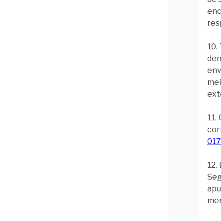
enc
res
10.
den
env
mei
ext
11.
cor
017
12.
Seg
apu
men