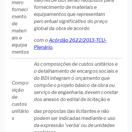
valores de BDI serão reduzidos para
mero
fornecimento de materiais e
forneci
equipamentos que representam
mento
percentual significativo do preço
de
global da obra de acordo
materi
ais e
com o
Acórdão 2622/2013-TCU-
equipa
Plenário
.
mentos
As composições de custos unitários e
o detalhamento de encargos sociais e
do BDI integram o orçamento que
Compo
compõe o projeto básico da obra ou
sição
serviço de engenharia, devem constar
de
dos anexos do edital de licitação e
custos
unitário
das propostas das licitantes e não
s
podem ser indicadas mediante o uso
da expressão 'verba' ou de unidades