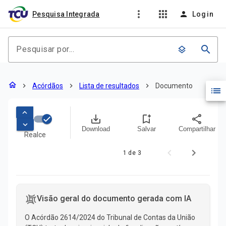
more_vert
apps
person
Pesquisa Integrada
Login
search
layers
Documento
home
chevron_right
Acórdãos
chevron_right
Lista de resultados
chevron_right
Documento
list
keyboard_arrow_up
save_alt
bookmark_add
share
keyboard_arrow_down
Download
Salvar
Compartilhar
Realce
1 de 3
Conteúdo do documento
Visão geral do documento gerada com IA
O Acórdão 2614/2024 do Tribunal de Contas da União