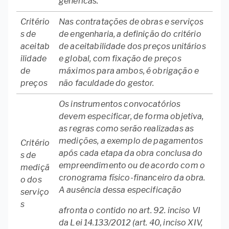
genéricas.
Critério
Nas contratações de obras e serviços
s de
de engenharia, a definição do critério
aceitab
de aceitabilidade dos preços unitários
ilidade
e global, com fixação de preços
de
máximos para ambos, é obrigação e
preços
não faculdade do gestor.
Os instrumentos convocatórios
devem especificar, de forma objetiva,
as regras como serão realizadas as
medições, a exemplo de pagamentos
Critério
após cada etapa da obra conclusa do
s de
empreendimento ou de acordo com o
mediçã
cronograma físico-financeiro da obra.
o dos
A ausência dessa especificação
serviço
s
afronta o contido no art. 92. inciso VI
da Lei 14.133/2012 (art. 40, inciso XIV,