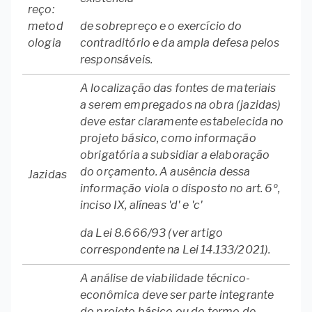
reço:
metod
de sobrepreço e o exercício do
ologia
contraditório e da ampla defesa pelos
responsáveis.
A localização das fontes de materiais
a serem empregados na obra (jazidas)
deve estar claramente estabelecida no
projeto básico, como informação
obrigatória a subsidiar a elaboração
do orçamento. A ausência dessa
Jazidas
informação viola o disposto no art. 6º,
inciso IX, alíneas 'd' e 'c'
da Lei 8.666/93 (ver artigo
correspondente na Lei 14.133/2021).
A análise de viabilidade técnico-
econômica deve ser parte integrante
do projeto básico ou do termo de