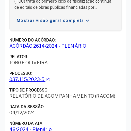
(TCU) trata do primeiro ciclo de fiscalização contínua
de editais de obras públicas financiadas por
transferências voluntárias da União. A ação foi
expand_more
conduzida pela Unidade de Auditoria Especializada em
Mostrar visão geral completa
Infraestrutura Urbana e Hídrica (AudUrbana) e teve
como objetivo principal monitorar editais, orçamentos e
projetos, promovendo ajustes necessários em casos de
NÚMERO DO ACÓRDÃO
irregularidades, além de ampliar a fiscalização em
ACÓRDÃO 2614/2024 - PLENÁRIO
municípios que r ...
RELATOR
JORGE OLIVEIRA
PROCESSO
037.115/2023-5
launch
TIPO DE PROCESSO
RELATÓRIO DE ACOMPANHAMENTO (RACOM)
DATA DA SESSÃO
04/12/2024
NÚMERO DA ATA
48/2024 - Plenário