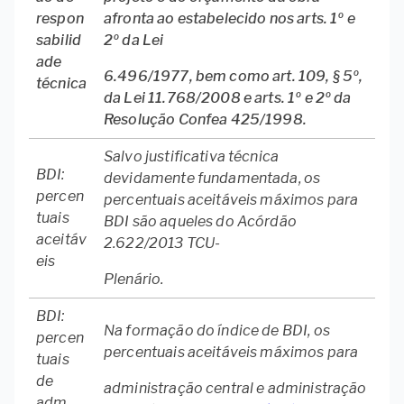
respon
afronta ao estabelecido nos arts. 1º e
sabilid
2º da Lei
ade
6.496/1977, bem como art. 109, § 5º,
técnica
da Lei 11.768/2008 e arts. 1º e 2º da
Resolução Confea 425/1998.
Salvo justificativa técnica
BDI:
devidamente fundamentada, os
percen
percentuais aceitáveis máximos para
tuais
BDI são aqueles do Acórdão
aceitáv
2.622/2013 TCU-
eis
Plenário.
BDI:
Na formação do índice de BDI, os
percen
percentuais aceitáveis máximos para
tuais
de
administração central e administração
adm.