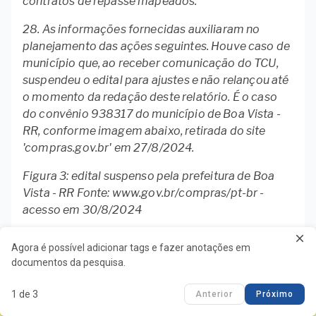
contratos de repasse mapeados.
28. As informações fornecidas auxiliaram no
planejamento das ações seguintes. Houve caso de
município que, ao receber comunicação do TCU,
suspendeu o edital para ajustes e não relançou até
o momento da redação deste relatório. É o caso
do convênio 938317 do município de Boa Vista -
RR, conforme imagem abaixo, retirada do site
'compras.gov.br' em 27/8/2024.
Figura 3: edital suspenso pela prefeitura de Boa
Vista - RR Fonte: www.gov.br/compras/pt-br -
acesso em 30/8/2024
Etapas
close
Agora é possível adicionar tags e fazer anotações em
documentos da pesquisa.
29. Atualmente as etapas de análise do
TCU Mobile
acompanhamento contínuo de editais são as
clear
1 de 3
Anterior
Próximo
Baixar o aplicativo!
seguintes: