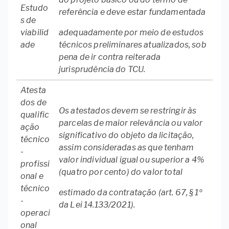
Estudo
referência e deve estar fundamentada
s de
viabilid
adequadamente por meio de estudos
ade
técnicos preliminares atualizados, sob
pena de ir contra reiterada
jurisprudência do TCU.
Atesta
dos de
Os atestados devem se restringir às
qualific
parcelas de maior relevância ou valor
ação
significativo do objeto da licitação,
técnico
assim consideradas as que tenham
-
valor individual igual ou superior a 4%
profissi
(quatro por cento) do valor total
onal e
técnico
estimado da contratação (art. 67, § 1º
-
da Lei 14.133/2021).
operaci
onal