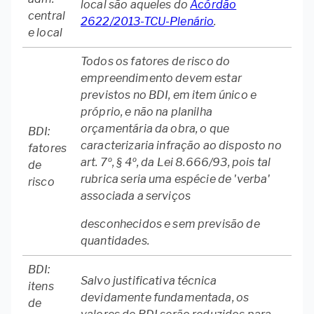
local são aqueles do
Acórdão
central
2622/2013-TCU-Plenário
.
e local
Todos os fatores de risco do
empreendimento devem estar
previstos no BDI, em item único e
próprio, e não na planilha
orçamentária da obra, o que
BDI:
caracterizaria infração ao disposto no
fatores
art. 7º, § 4º, da Lei 8.666/93, pois tal
de
rubrica seria uma espécie de 'verba'
risco
associada a serviços
desconhecidos e sem previsão de
quantidades.
BDI:
Salvo justificativa técnica
itens
devidamente fundamentada, os
de