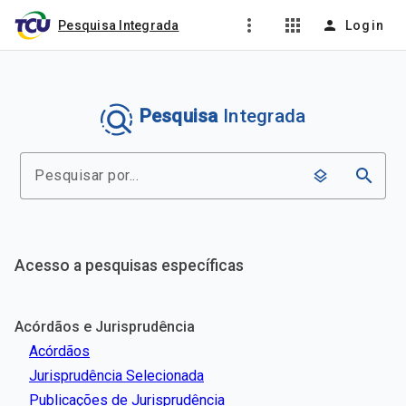
more_vert
apps
person
Pesquisa Integrada
Login
Pesquisa
Integrada
search
layers
Acesso a pesquisas específicas
Acórdãos e Jurisprudência
Acórdãos
Jurisprudência Selecionada
Publicações de Jurisprudência